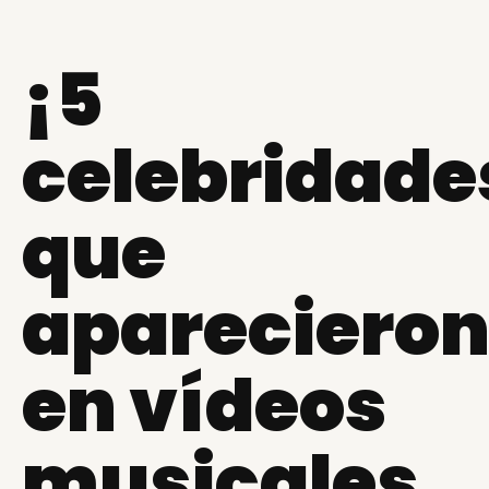
¡5
celebridade
que
apareciero
en vídeos
musicales