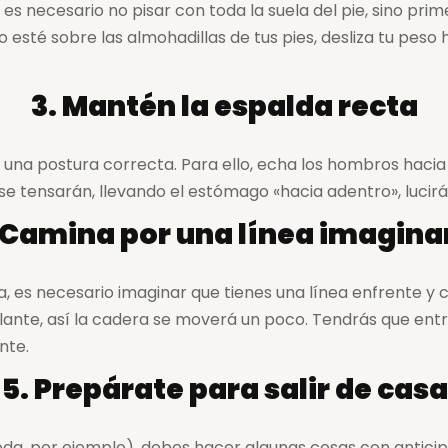
es necesario no pisar con toda la suela del pie, sino prim
o esté sobre las almohadillas de tus pies, desliza tu pes
3. Mantén la espalda recta
n una postura correcta. Para ello, echa los hombros hacia
e tensarán, llevando el estómago «hacia adentro», lucir
 Camina por una línea imagina
 es necesario imaginar que tienes una línea enfrente y 
elante, así la cadera se moverá un poco. Tendrás que ent
nte.
5. Prepárate para salir de casa
oda, por ejemplo), debes hacer algunas cosas con anticip