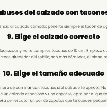
 abuses del calzado con tacones
rencia al calzado cómodo; ponerte siempre el tacón de ag
9. Elige el calzado correcto
 enloquezcas y no te compres tacones de 10 cm. Empieza co
orreas alrededor del tobillo; son más cómodas, el pie se
10. Elige el tamaño adecuado
nera de caminar con tacones si el calzado te aprieta. N
tre un calzado espacioso y uno angosto, opta por el que 
nera de rescatar un par de zapatos que te queden pequeñ