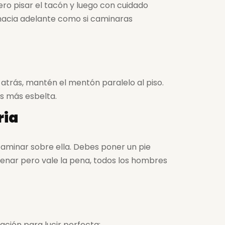
ero pisar el tacón y luego con cuidado
o hacia adelante como si caminaras
 atrás, mantén el mentón paralelo al piso.
ás más esbelta.
ria
caminar sobre ella. Debes poner un pie
renar pero vale la pena, todos los hombres
ación para lucir perfecta: