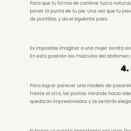
Para que tu forma de caminar luzca natural, 
poner la punta de tu pie. Una vez que tu pes
de puntillas, y da el siguiente paso.
Es imposible imaginar a una mujer bonita si
En esta posición los músculos del abdomen s
4.
Para lograr parecer una modelo de pasarela,
frente al otro, las puntas mirando hacia ad
quedarán impresionados y te sentirás elega
Si tienes un evento importante por venir (b