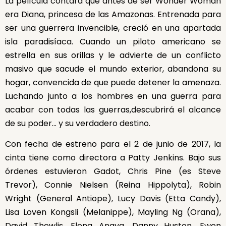
La película contará que antes de ser Wonder Woman
era Diana, princesa de las Amazonas. Entrenada para
ser una guerrera invencible, creció en una apartada
isla paradisíaca. Cuando un piloto americano se
estrella en sus orillas y le advierte de un conflicto
masivo que sacude el mundo exterior, abandona su
hogar, convencida de que puede detener la amenaza.
Luchando junto a los hombres en una guerra para
acabar con todas las guerras,descubrirá el alcance
de su poder… y su verdadero destino.
Con fecha de estreno para el 2 de junio de 2017, la
cinta tiene como directora a Patty Jenkins. Bajo sus
órdenes estuvieron Gadot, Chris Pine (es Steve
Trevor), Connie Nielsen (Reina Hippolyta), Robin
Wright (General Antiope), Lucy Davis (Etta Candy),
Lisa Loven Kongsli (Melanippe), Mayling Ng (Orana),
David Thewlis, Elena Anaya, Danny Huston, Ewen